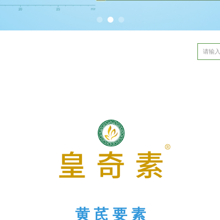
黄 芪 要 素