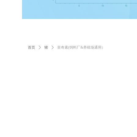
首页
ꄲ
猪
ꄲ
皇奇素(饲料厂&养殖场通用）